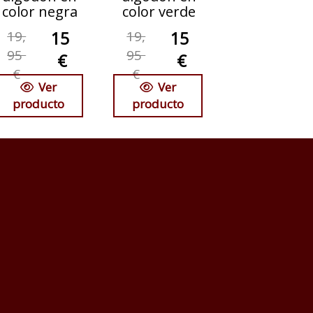
color negra
color verde
19,
15
19,
15
95
95
€
€
€
€
Ver
Ver
producto
producto