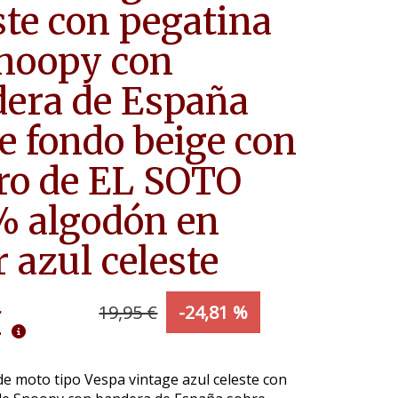
ste con pegatina
noopy con
era de España
e fondo beige con
ro de EL SOTO
% algodón en
r azul celeste
€
19,95 €
-24,81 %
e moto tipo Vespa vintage azul celeste con