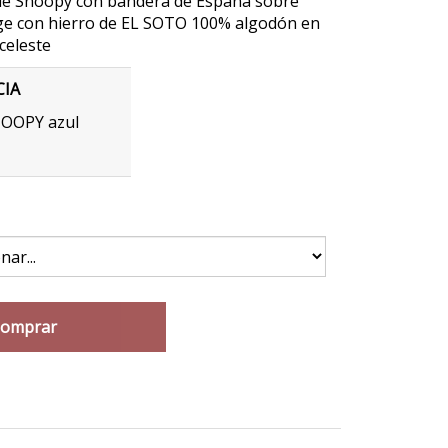
de Snoopy con bandera de España sobre
ge con hierro de EL SOTO 100% algodón en
 celeste
CIA
OOPY azul
omprar