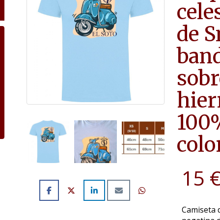
cele
de S
band
sobr
hier
100
colo
15 
Camiseta d