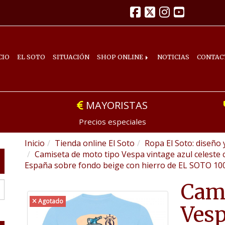
CIO
EL SOTO
SITUACIÓN
SHOP ONLINE
NOTICIAS
CONTAC
MAYORISTAS
Precios especiales
Inicio
Tienda online El Soto
Ropa El Soto: diseño 
Camiseta de moto tipo Vespa vintage azul celeste
España sobre fondo beige con hierro de EL SOTO 100
Cami
Agotado
Vesp