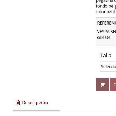
pegatina 
fondo bei
color azul
REFEREN
VESPA SN
celeste
Talla
C
Descripción