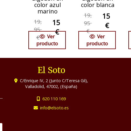
color azul
color blanca
marino
19,
15
19,
15
95
€
95
€
€
Ver
Ver
€
producto
producto
El Soto
C/Enrique IV, 2 (Junto C/Teresa Gil),
Valladolid
,
47002
,
(España)
620 110 169
info
elsoto.es