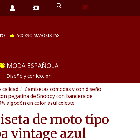
TO
ACCESO MAYORISTAS
MODA ESPAÑOLA
Diseño y confección
y calidad
Camisetas cómodas y con diseño
 con pegatina de Snoopy con bandera de
% algodón en color azul celeste
seta de moto tipo
a vintage azul