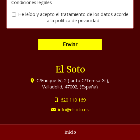
Condiciones legales
He leído y acepto el tratamiento de los datos acorde
a la
política de privacidad
Enviar
El Soto
C/Enrique IV, 2 (Junto C/Teresa Gil),
Valladolid
,
47002
,
(España)
620 110 169
info
elsoto.es
Inicio