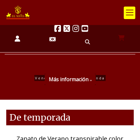
¿Quieres recibir las últimas novedades en tu e-mail?
Déjanos tu correo
Moda española de hom
De temporada
Zapato de Verano transpirable color