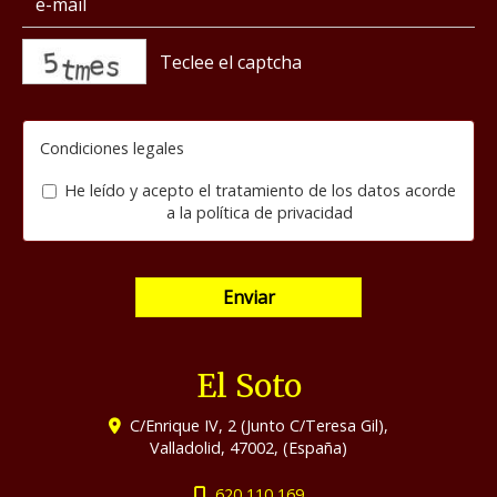
captcha
Condiciones legales
He leído y acepto el tratamiento de los datos acorde
a la
política de privacidad
Enviar
El Soto
C/Enrique IV, 2 (Junto C/Teresa Gil),
Valladolid
,
47002
,
(España)
620 110 169