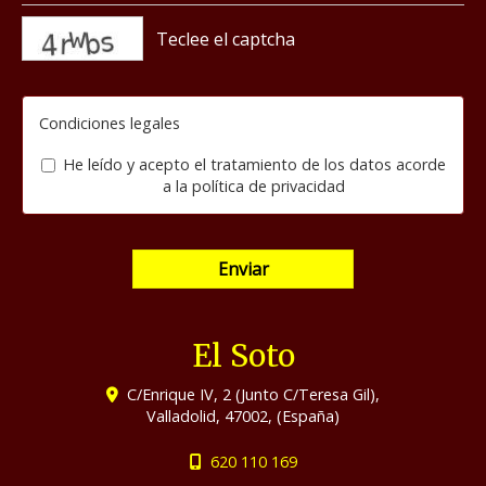
captcha
Condiciones legales
He leído y acepto el tratamiento de los datos acorde
a la
política de privacidad
Enviar
El Soto
C/Enrique IV, 2 (Junto C/Teresa Gil),
Valladolid
,
47002
,
(España)
620 110 169