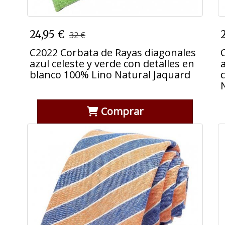
C2022 Corbata de Rayas diagonales
24,95 €
32 €
azul celeste y verde con detalles en
blanco 100% Lino Natural Jaquard
C2022 Corbata de Rayas diagonales
azul celeste y verde con detalles en
blanco 100% Lino Natural Jaquard
Comprar