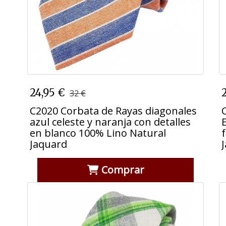
C2020 Corbata de Rayas diagonales
24,95 €
32 €
azul celeste y naranja con detalles
en blanco 100% Lino Natural
C2020 Corbata de Rayas diagonales
Jaquard
azul celeste y naranja con detalles
en blanco 100% Lino Natural
Jaquard
Comprar