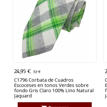
C1796 Corbata de Cuadros
24,95 €
32 €
Escoceses en tonos Verdes sobre
fondo Gris Claro 100% Lino Natural
C1796 Corbata de Cuadros
Jaquard
Escoceses en tonos Verdes sobre
fondo Gris Claro 100% Lino Natural
Jaquard