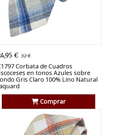
C1797 Corbata de Cuadros
24,95 €
32 €
Escoceses en tonos Azules sobre
fondo Gris Claro 100% Lino Natural
C1797 Corbata de Cuadros
Jaquard
Escoceses en tonos Azules sobre
fondo Gris Claro 100% Lino Natural
Jaquard
Comprar