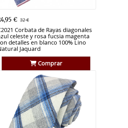
C2021 Corbata de Rayas diagonales
24,95 €
32 €
azul celeste y rosa fucsia magenta
con detalles en blanco 100% Lino
C2021 Corbata de Rayas diagonales
Natural Jaquard
azul celeste y rosa fucsia magenta
con detalles en blanco 100% Lino
Natural Jaquard
Comprar