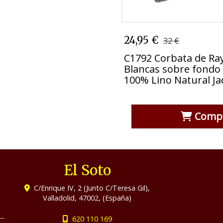
C1792 Corbata de
24,95 €
32 €
Blancas sobre fon
100% Lino Natur
C1792 Corbata de Ray
Blancas sobre fondo
100% Lino Natural J
Comp
El Soto
C/Enrique IV, 2 (Junto C/Teresa Gil),
Valladolid
,
47002
,
(España)
620 110 169