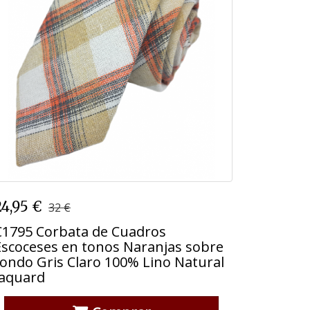
C1795 Corbata de Cuadros
24,95 €
32 €
Escoceses en tonos Naranjas sobre
fondo Gris Claro 100% Lino Natural
C1795 Corbata de Cuadros
Jaquard
Escoceses en tonos Naranjas sobre
fondo Gris Claro 100% Lino Natural
Jaquard