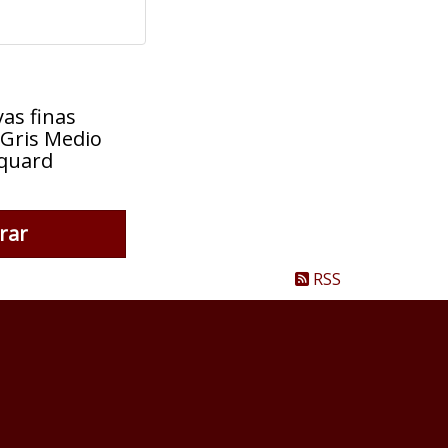
 Rayas finas
do Gris Medio
al Jaquard
as finas
 Gris Medio
aquard
rar
RSS