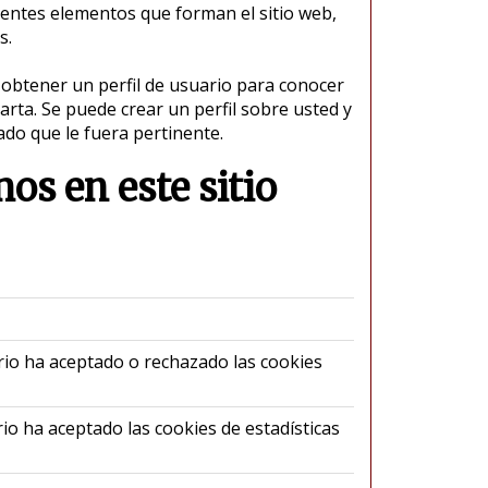
erentes elementos que forman el sitio web,
s.
 obtener un perfil de usuario para conocer
carta. Se puede crear un perfil sobre usted y
do que le fuera pertinente.
os en este sitio
Responsa
ario ha aceptado o rechazado las cookies
Cosmo Me
S.L.
rio ha aceptado las cookies de estadísticas
Cosmo Me
S.L