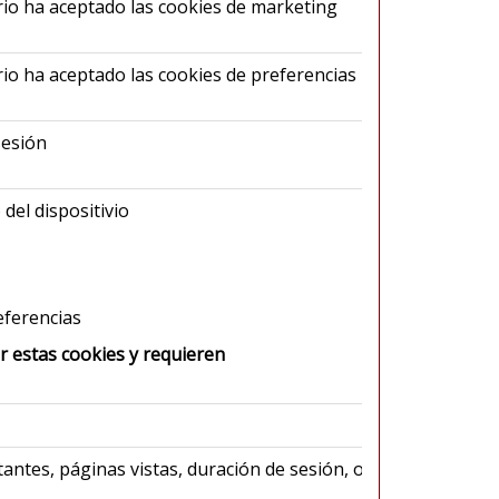
rio ha aceptado las cookies de marketing
Cosmo Me
S.L.
rio ha aceptado las cookies de preferencias
Cosmo Me
S.L.
sesión
Cosmo Me
S.L.
del dispositivio
Cosmo Me
S.L.
eferencias
ar estas cookies y requieren
Re
sitantes, páginas vistas, duración de sesión, origen
Go