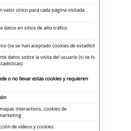
n valor único para cada página visitada
Go
e datos en sitios de alto tráfico
Go
nico (se se han aceptado cookies de estadísiticas)
Ma
 datos sobre la visita del usuario (si se han
Ma
tadísticas)
ede o no llevar estas cookies y requieren
ión
Responsable
mapas interactivos, cookies de
Google LLC
/marketing
ción de vídeos y cookies
Alphabet Inc.