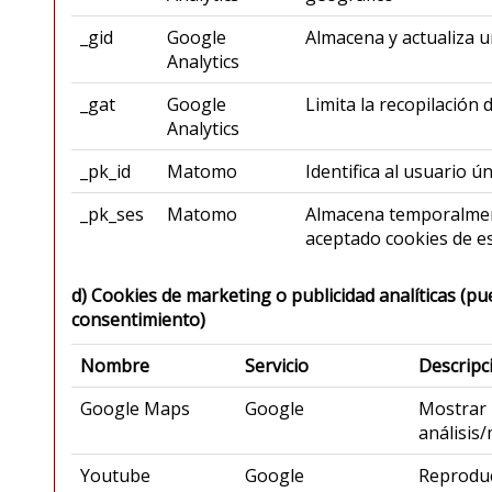
_gid
Google
Almacena y actualiza u
Analytics
_gat
Google
Limita la recopilación d
Analytics
_pk_id
Matomo
Identifica al usuario ú
_pk_ses
Matomo
Almacena temporalmente
aceptado cookies de es
d) Cookies de marketing o publicidad analíticas (pu
consentimiento)
Nombre
Servicio
Descripc
Google Maps
Google
Mostrar 
análisis
Youtube
Google
Reproduc