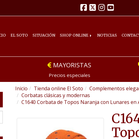
CIO
EL SOTO
SITUACIÓN
SHOP ONLINE
NOTICIAS
CONTAC
MAYORISTAS
Precios especiales
Inicio
Tienda online El Soto
Complementos elegan
Corbatas clásicas y modernas
C1640 Corbata de Topos Naranja con Lunares en 
C164
Topo