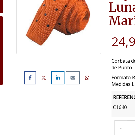
Luna
Mari
24,
Corbata d
de Punto
Formato R
Medidas L
REFEREN
C1640
-