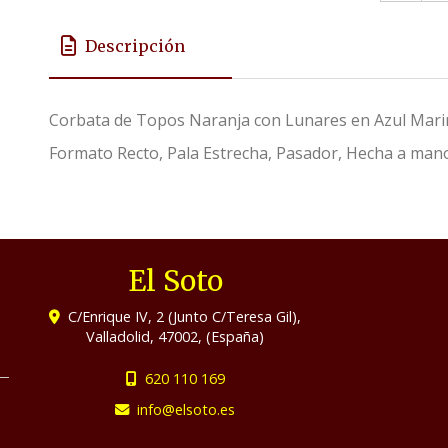
Descripción
Corbata de Topos Naranja con Lunares en Azul Mari
Formato Recto, Pala Estrecha, Pasador, Hecha a man
El Soto
C/Enrique IV, 2 (Junto C/Teresa Gil),
Valladolid
,
47002
,
(España)
620 110 169
info
elsoto.es