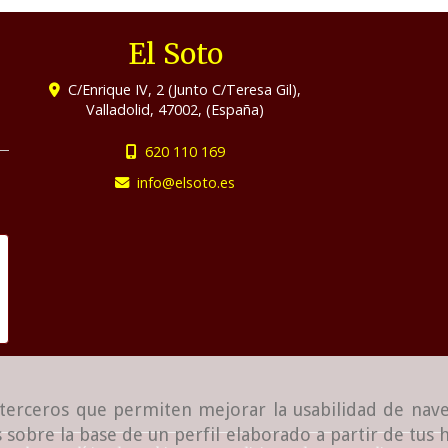
El Soto
C/Enrique IV, 2 (Junto C/Teresa Gil),
Valladolid
,
47002
,
(España)
620 110 169
info
elsoto.es
e terceros que permiten mejorar la usabilidad de nave
 sobre la base de un perfil elaborado a partir de tus