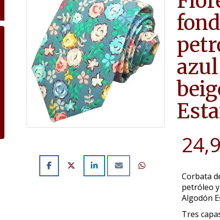
Flor
fond
petr
azul
bei
Est
24,
Corbata de
petróleo y
Algodón 
Tres capas