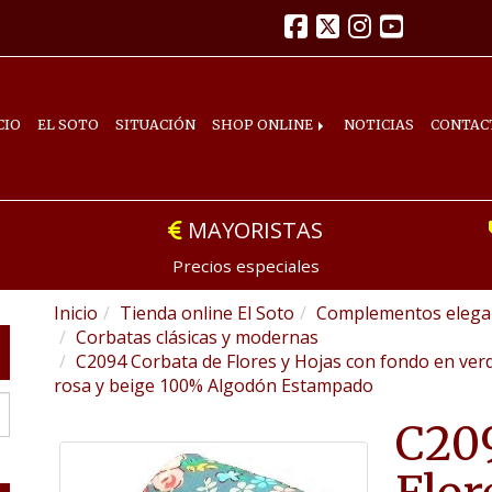
CIO
EL SOTO
SITUACIÓN
SHOP ONLINE
NOTICIAS
CONTAC
MAYORISTAS
Precios especiales
Inicio
Tienda online El Soto
Complementos elegan
Corbatas clásicas y modernas
C2094 Corbata de Flores y Hojas con fondo en verd
rosa y beige 100% Algodón Estampado
C209