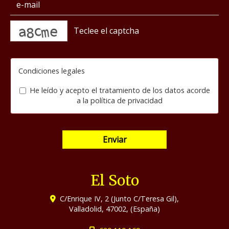
captcha
Condiciones legales
He leído y acepto el tratamiento de los datos acorde
a la
política de privacidad
Enviar
El Soto
C/Enrique IV, 2 (Junto C/Teresa Gil),
Valladolid
,
47002
,
(España)