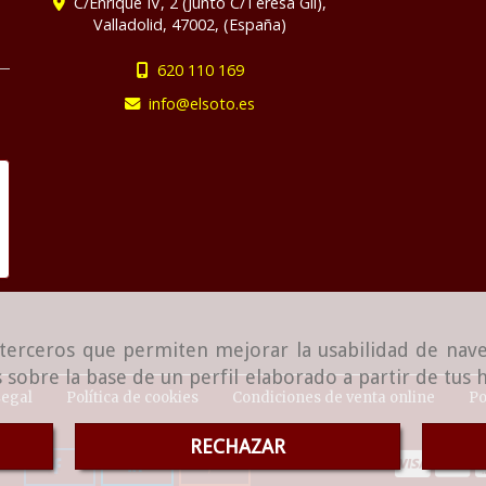
C/Enrique IV, 2 (Junto C/Teresa Gil),
Valladolid
,
47002
,
(España)
620 110 169
info
elsoto.es
e terceros que permiten mejorar la usabilidad de nave
 sobre la base de un perfil elaborado a partir de tus
Legal
Política de cookies
Condiciones de venta online
Po
RECHAZAR