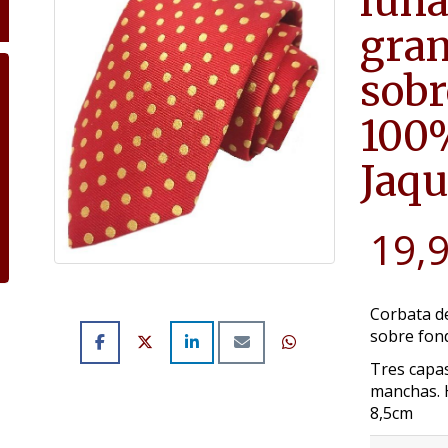
luna
gran
sobr
100%
Jaqu
19,
Corbata d
sobre fon
Tres capas
manchas. 
8,5cm