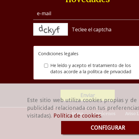
captcha
Condiciones legales
He leído y acepto el tratamiento de los
datos acorde a la
política de privacidad
Enviar
Este sitio web utiliza cookies propias y d
publicidad relacionada con tus preferencias
Inicio
Conócenos
Aviso 
visitadas).
Política de cookies
.
CONFIGURAR