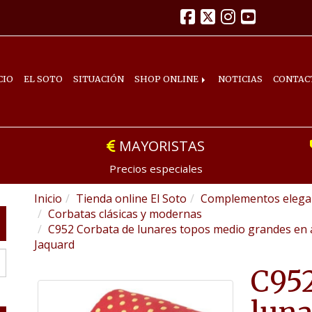
CIO
EL SOTO
SITUACIÓN
SHOP ONLINE
NOTICIAS
CONTAC
MAYORISTAS
Precios especiales
Inicio
Tienda online El Soto
Complementos elegan
Corbatas clásicas y modernas
C952 Corbata de lunares topos medio grandes en 
Jaquard
C952