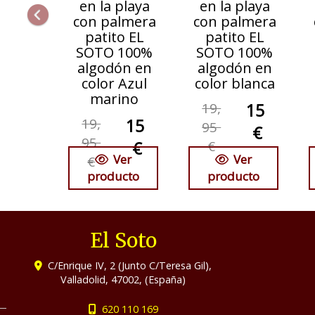
en la playa
en la playa
con palmera
con palmera
patito EL
patito EL
SOTO 100%
SOTO 100%
algodón en
algodón en
color Azul
color blanca
marino
19,
15
19,
15
95
€
95
€
€
Ver
Ver
€
producto
producto
El Soto
C/Enrique IV, 2 (Junto C/Teresa Gil),
Valladolid
,
47002
,
(España)
620 110 169