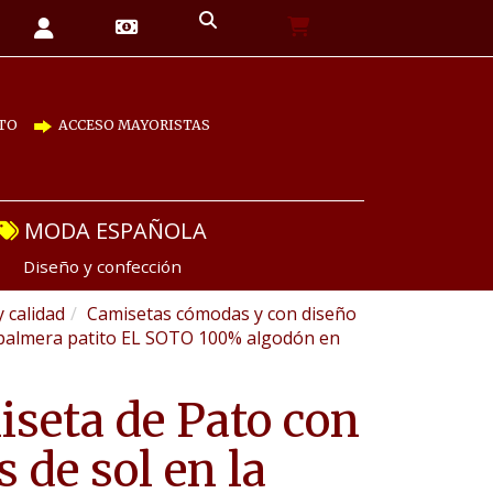
TO
ACCESO MAYORISTAS
MODA ESPAÑOLA
Diseño y confección
y calidad
Camisetas cómodas y con diseño
n palmera patito EL SOTO 100% algodón en
seta de Pato con
s de sol en la