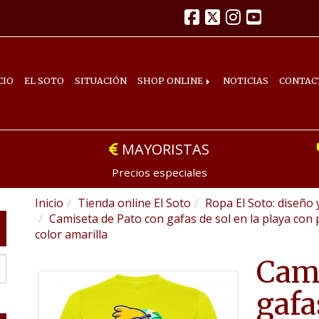
CIO
EL SOTO
SITUACIÓN
SHOP ONLINE
NOTICIAS
CONTAC
MAYORISTAS
Precios especiales
Inicio
Tienda online El Soto
Ropa El Soto: diseño 
Camiseta de Pato con gafas de sol en la playa co
color amarilla
Cami
gafa