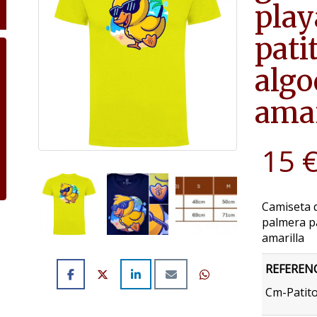
play
pati
algo
amar
15 
Camiseta d
palmera p
amarilla
REFEREN
Cm-Patito