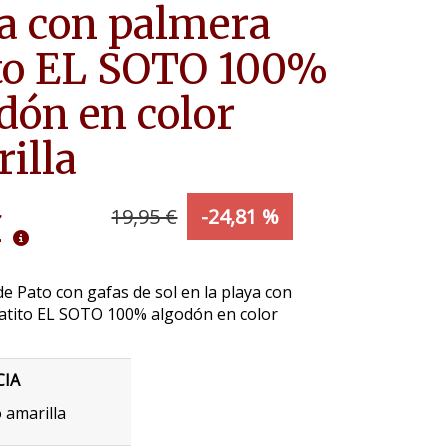
a con palmera
to EL SOTO 100%
dón en color
illa
€
19,95 €
-24,81 %
e Pato con gafas de sol en la playa con
atito EL SOTO 100% algodón en color
CIA
 amarilla