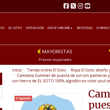
CIO
EL SOTO
SITUACIÓN
SHOP ONLINE
NOTICIAS
CONTAC
MAYORISTAS
Precios especiales
Inicio
Tienda online El Soto
Ropa El Soto: diseño 
Camiseta Summer de puesta de sol con palmeras y 
con hierro de EL SOTO 100% algodón en color azul ce
Cam
Agotado
pues