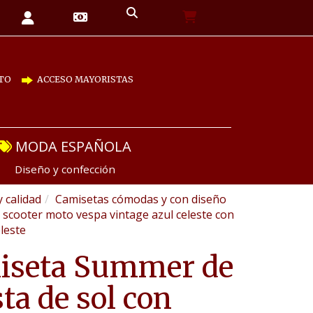
TO
ACCESO MAYORISTAS
MODA ESPAÑOLA
Diseño y confección
y calidad
Camisetas cómodas y con diseño
scooter moto vespa vintage azul celeste con
leste
iseta Summer de
ta de sol con