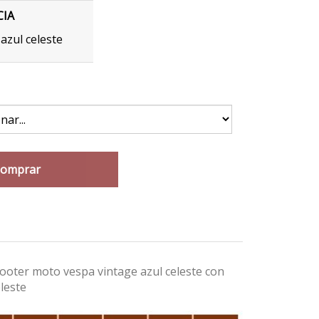
CIA
zul celeste
omprar
ooter moto vespa vintage azul celeste con
leste