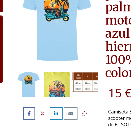
palm
moto
azul
hier
100
colo
15 
Camiseta 
scooter mo
de EL SOT