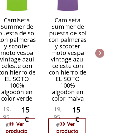
Camiseta
Camiseta
Summer de
Summer de
puesta de sol
puesta de sol
con palmeras
con palmeras
y scooter
y scooter
moto vespa
moto vespa
vintage azul
vintage azul
celeste con
celeste con
con hierro de
con hierro de
EL SOTO
EL SOTO
100%
100%
algodón en
algodón en
color verde
color malva
19,
15
19,
15
95
95
€
€
Ver
Ver
€
€
producto
producto