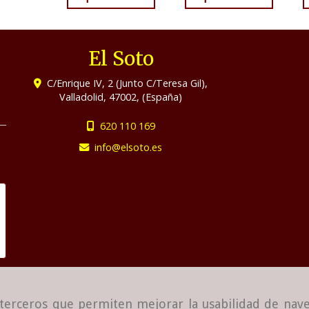
El Soto
C/Enrique IV, 2 (Junto C/Teresa Gil),
Valladolid
,
47002
,
(España)
620 110 169
info
elsoto.es
e terceros que permiten mejorar la usabilidad de nave