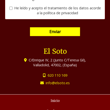
He leído y acepto el tratamiento de los datos acorde
a la
política de privacidad
Enviar
El Soto
C/Enrique IV, 2 (Junto C/Teresa Gil),
Valladolid
,
47002
,
(España)
620 110 169
info
elsoto.es
Inicio