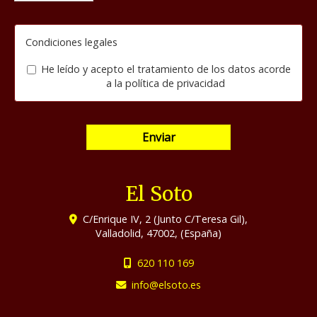
Condiciones legales
He leído y acepto el tratamiento de los datos acorde
a la
política de privacidad
Enviar
El Soto
C/Enrique IV, 2 (Junto C/Teresa Gil),
Valladolid
,
47002
,
(España)
620 110 169
info
elsoto.es