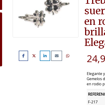
Tréb
suer
en r
bril
Eleg
24,
Elegante y
Gemelos de
en rodio p
REFEREN
F-217