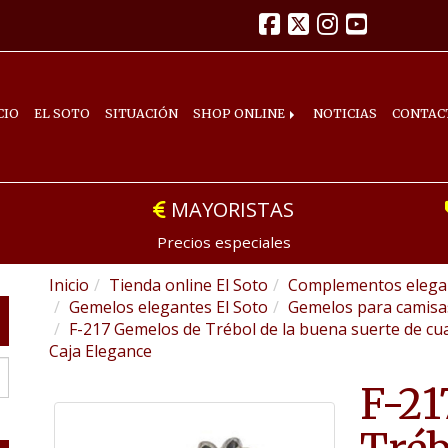
CIO
EL SOTO
SITUACIÓN
SHOP ONLINE
NOTICIAS
CONTAC
MAYORISTAS
Precios especiales
Inicio
Tienda online El Soto
Complementos elegan
Gemelos elegantes El Soto
Gemelos para camis
F-217 Gemelos de Trébol de la buena suerte de cua
Caja Elegance
F-21