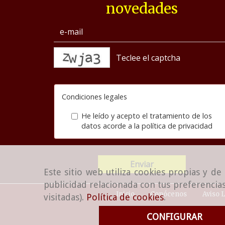
novedades
captcha
Condiciones legales
He leído y acepto el tratamiento de los
datos acorde a la
política de privacidad
Enviar
Este sitio web utiliza cookies propias y d
publicidad relacionada con tus preferencias
Inicio
Conócenos
Aviso 
visitadas).
Política de cookies
.
CONFIGURAR