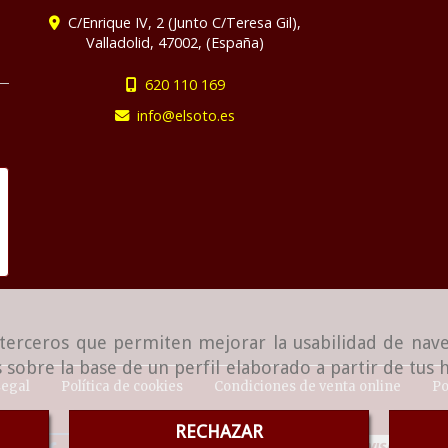
C/Enrique IV, 2 (Junto C/Teresa Gil),
Valladolid
,
47002
,
(España)
620 110 169
info
elsoto.es
e terceros que permiten mejorar la usabilidad de nave
 sobre la base de un perfil elaborado a partir de tus
Legal
Política de cookies
Condiciones de venta online
Po
RECHAZAR