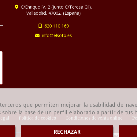
C/Enrique IV, 2 (Junto C/Teresa Gil),
Valladolid
,
47002
,
(España)
620 110 169
info
elsoto.es
e terceros que permiten mejorar la usabilidad de nave
 sobre la base de un perfil elaborado a partir de tus
Legal
Política de cookies
Condiciones de venta online
Po
RECHAZAR