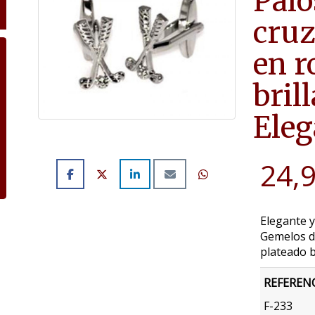
Palo
cruz
en r
bril
Eleg
24,
Elegante y
Gemelos de
plateado b
REFEREN
F-233