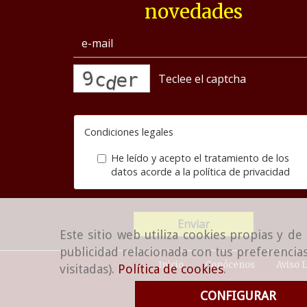
novedades
captcha
Condiciones legales
He leído y acepto el tratamiento de los
datos acorde a la
política de privacidad
Enviar
Este sitio web utiliza cookies propias y d
publicidad relacionada con tus preferencias
Inicio
Conócenos
Aviso 
visitadas).
Política de cookies
.
CONFIGURAR