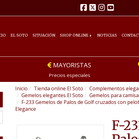
CIO
EL SOTO
SITUACIÓN
SHOP ONLINE
NOTICIAS
CONTAC
MAYORISTAS
Precios especiales
Inicio
Tienda online El Soto
Complementos elegan
Gemelos elegantes El Soto
Gemelos para camis
F-233 Gemelos de Palos de Golf cruzados con pelot
Elegance
F-23