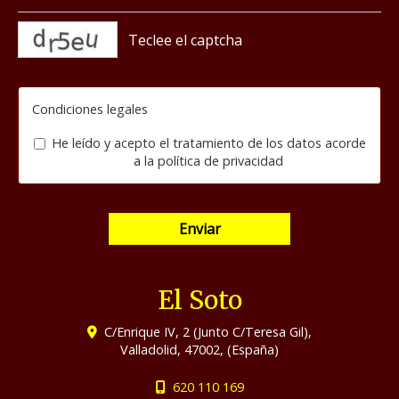
captcha
Condiciones legales
He leído y acepto el tratamiento de los datos acorde
a la
política de privacidad
Enviar
El Soto
C/Enrique IV, 2 (Junto C/Teresa Gil),
Valladolid
,
47002
,
(España)
620 110 169