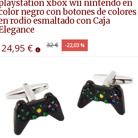
playstation xbox wii nintendo en
color negro con botones de colores
en rodio esmaltado con Caja
Elegance
32 €
24,95 €
-22,03 %