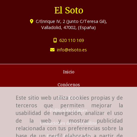
El Soto
C/Enrique IV, 2 (Junto C/Teresa Gil),
Valladolid
,
47002
,
(España)
620 110 169
info
elsoto.es
Inicio
Conócenos
Este sitio web utiliza cookies propias y de
Aviso Legal
terceros que permiten mejorar la
Política de cookies
usabilidad de navegación, analizar el uso
de la web y mostrar publicidad
Condiciones de venta online
relacionada con tus preferencias sobre la
base de un perfil elaborado a partir de
Política de Privacidad