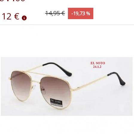
14,95 €
12 €
-19,73 %