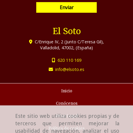
Enviar
El Soto
C/Enrique IV, 2 (Junto C/Teresa Gil),
Valladolid
,
47002
,
(España)
620 110 169
info
elsoto.es
Inicio
Conócenos
Este sitio web utiliza cookies propias y de
Aviso Legal
terceros que permiten mejorar la
Política de cookies
usabilidad de navegación, analizar el uso