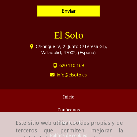
Enviar
El Soto
C/Enrique IV, 2 (Junto C/Teresa Gil),
Valladolid
,
47002
,
(España)
620 110 169
info
elsoto.es
Inicio
Conócenos
Este sitio web utiliza cookies propias y de
Aviso Legal
terceros que permiten mejorar la
Política de cookies