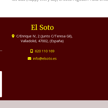
El Soto
C/Enrique IV, 2 (Junto C/Teresa Gil),
Valladolid
,
47002
,
(España)
620 110 169
info
elsoto.es