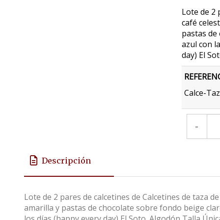
Lote de 2 
café celes
pastas de 
azul con l
day) El So
REFEREN
Calce-Taz
-
Descripción
Lote de 2 pares de calcetines de Calcetines de taza d
amarilla y pastas de chocolate sobre fondo beige claro
los días (happy every day) El Soto. Algodón Talla Únic