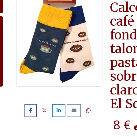
Calc
café
fond
talo
past
sobr
clar
El S
8 €