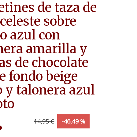
etines de taza de
 celeste sobre
o azul con
nera amarilla y
as de chocolate
e fondo beige
o y talonera azul
oto
14,95 €
-46,49 %