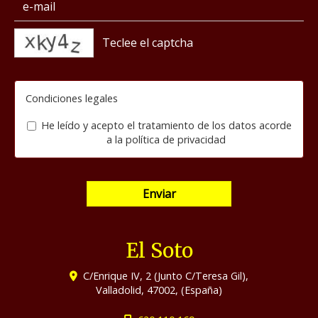
captcha
Condiciones legales
He leído y acepto el tratamiento de los datos acorde
a la
política de privacidad
Enviar
El Soto
C/Enrique IV, 2 (Junto C/Teresa Gil),
Valladolid
,
47002
,
(España)