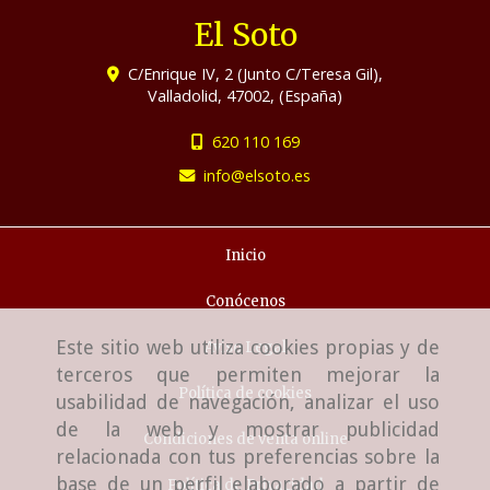
El Soto
C/Enrique IV, 2 (Junto C/Teresa Gil),
Valladolid
,
47002
,
(España)
620 110 169
info
elsoto.es
Inicio
Conócenos
Este sitio web utiliza cookies propias y de
Aviso Legal
terceros que permiten mejorar la
Política de cookies
usabilidad de navegación, analizar el uso
de la web y mostrar publicidad
Condiciones de venta online
relacionada con tus preferencias sobre la
base de un perfil elaborado a partir de
Política de Privacidad