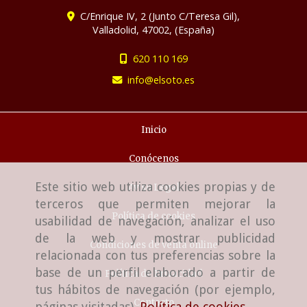
C/Enrique IV, 2 (Junto C/Teresa Gil),
Valladolid
,
47002
,
(España)
620 110 169
info
elsoto.es
Inicio
Conócenos
Este sitio web utiliza cookies propias y de
Aviso Legal
terceros que permiten mejorar la
Política de cookies
usabilidad de navegación, analizar el uso
de la web y mostrar publicidad
Condiciones de venta online
relacionada con tus preferencias sobre la
base de un perfil elaborado a partir de
Política de Privacidad
tus hábitos de navegación (por ejemplo,
Contacto
páginas visitadas).
Política de cookies
.