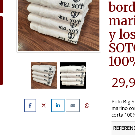
bord
mari
y lo
SOT
100
29,
Polo Big 
marino co
corta 100
REFEREN