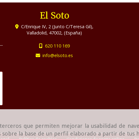
El Soto
C/Enrique IV, 2 (Junto C/Teresa Gil),
Valladolid
,
47002
,
(España)
620 110 169
info
elsoto.es
e terceros que permiten mejorar la usabilidad de nave
 sobre la base de un perfil elaborado a partir de tus