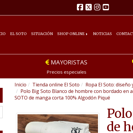
CIO
EL SOTO
SITUACIÓN
SHOP ONLINE
NOTICIAS
CONTAC
MAYORISTAS
Precios especiales
Inicio
Tienda online El Soto
Ropa El Soto: diseño 
Polo Big Soto Blanco de hombre con bordado en azu
SOTO de manga corta 100% Algodón Piqué
Polo
de 