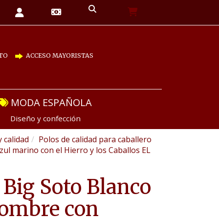
TO
ACCESO MAYORISTAS
MODA ESPAÑOLA
Diseño y confección
y calidad
Polos de calidad para caballero
l marino con el Hierro y los Caballos EL
 Big Soto Blanco
hombre con