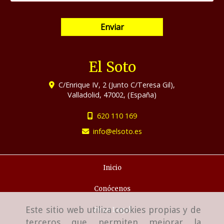
Enviar
El Soto
C/Enrique IV, 2 (Junto C/Teresa Gil),
Valladolid
,
47002
,
(España)
620 110 169
info
elsoto.es
Inicio
Conócenos
Este sitio web utiliza cookies propias y de
Aviso Legal
terceros que permiten mejorar la