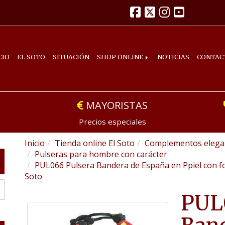
CIO
EL SOTO
SITUACIÓN
SHOP ONLINE
NOTICIAS
CONTAC
MAYORISTAS
Precios especiales
Inicio
Tienda online El Soto
Complementos elegan
Pulseras para hombre con carácter
PUL066 Pulsera Bandera de España en Ppiel con fo
Soto
PUL