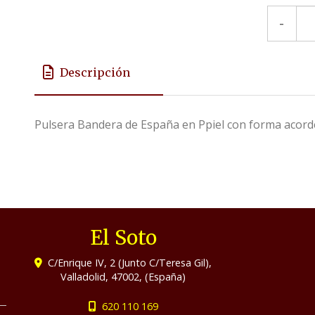
-
Descripción
Pulsera Bandera de España en Ppiel con forma acorde
El Soto
C/Enrique IV, 2 (Junto C/Teresa Gil),
Valladolid
,
47002
,
(España)
620 110 169