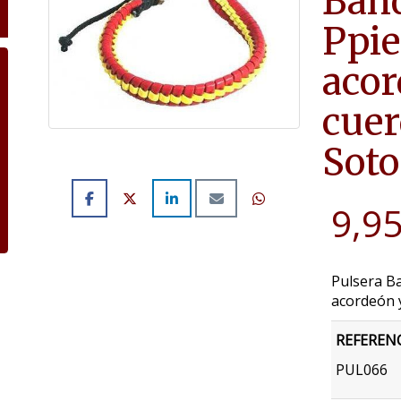
Band
Ppie
acor
cuer
Soto
9,95
Pulsera B
acordeón y
REFEREN
PUL066