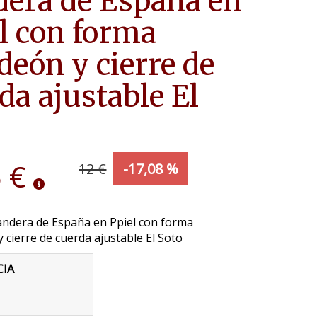
era de España en
l con forma
deón y cierre de
da ajustable El
 €
12 €
-17,08 %
andera de España en Ppiel con forma
 cierre de cuerda ajustable El Soto
CIA