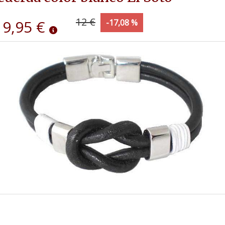
12 €
9,95 €
-17,08 %