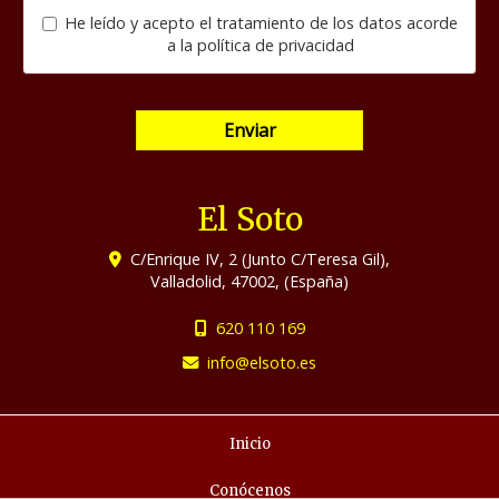
He leído y acepto el tratamiento de los datos acorde
a la
política de privacidad
Enviar
El Soto
C/Enrique IV, 2 (Junto C/Teresa Gil),
Valladolid
,
47002
,
(España)
620 110 169
info
elsoto.es
Inicio
Conócenos