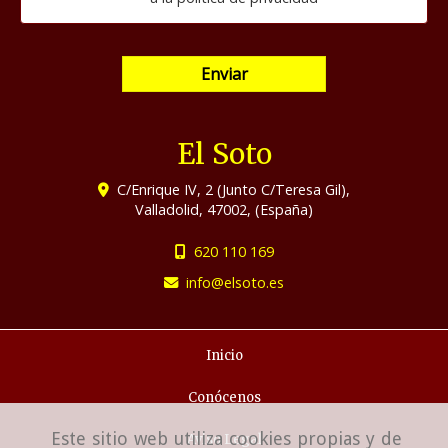
Enviar
El Soto
C/Enrique IV, 2 (Junto C/Teresa Gil),
Valladolid
,
47002
,
(España)
620 110 169
info
elsoto.es
Inicio
Conócenos
Este sitio web utiliza cookies propias y de
Aviso Legal