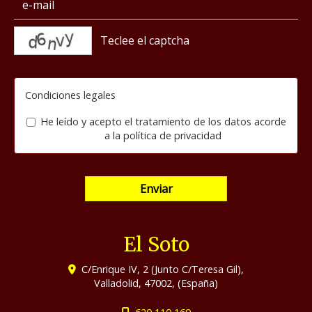
captcha
Condiciones legales
He leído y acepto el tratamiento de los datos acorde
a la
política de privacidad
Enviar
El Soto
C/Enrique IV, 2 (Junto C/Teresa Gil),
Valladolid
,
47002
,
(España)