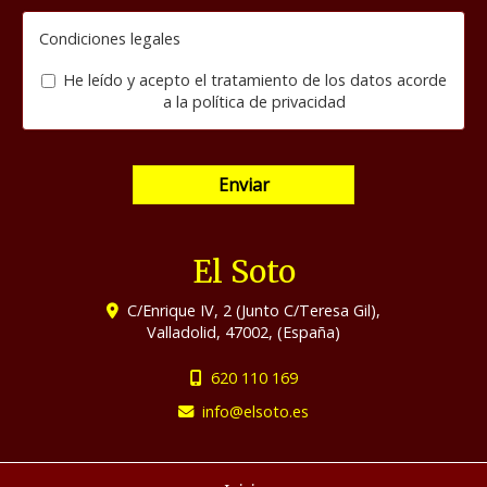
Condiciones legales
He leído y acepto el tratamiento de los datos acorde
a la
política de privacidad
Enviar
El Soto
C/Enrique IV, 2 (Junto C/Teresa Gil),
Valladolid
,
47002
,
(España)
620 110 169
info
elsoto.es