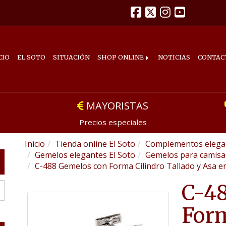
CIO
EL SOTO
SITUACIÓN
SHOP ONLINE
NOTICIAS
CONTAC
MAYORISTAS
Precios especiales
Inicio
Tienda online El Soto
Complementos elegan
Gemelos elegantes El Soto
Gemelos para camis
C-488 Gemelos con Forma Cilindro Tallado y Asa e
C-4
Form