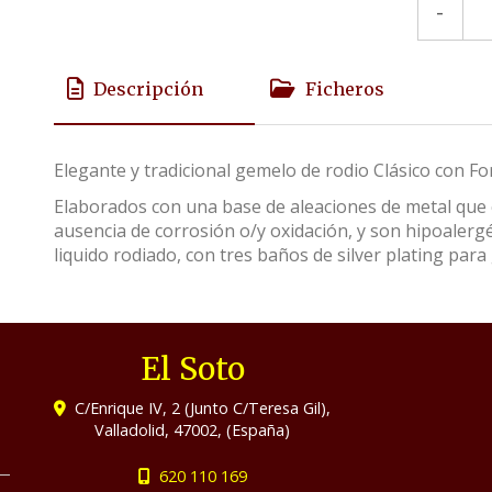
-
Descripción
Ficheros
Elegante y tradicional gemelo de rodio Clásico con Fo
Elaborados con una base de aleaciones de metal que c
ausencia de corrosión o/y oxidación, y son hipoalerg
liquido rodiado, con tres baños de silver plating para 
El Soto
C/Enrique IV, 2 (Junto C/Teresa Gil),
Valladolid
,
47002
,
(España)
620 110 169