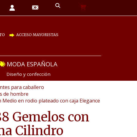
TO
ACCESO MAYORISTAS
MODA ESPAÑOLA
Diseño y confección
tes para caballero
as de hombre
n Medio en rodio plateado con caja Elegance
88 Gemelos con
a Cilindro