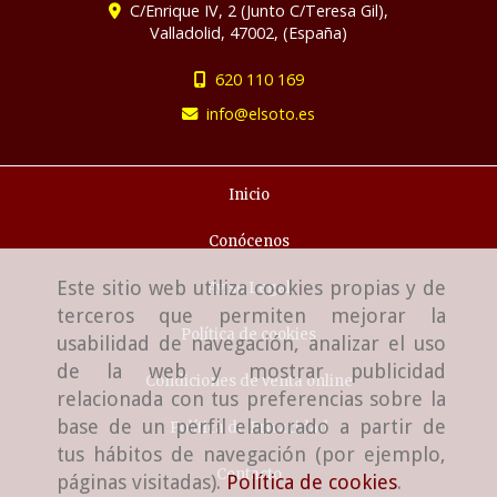
C/Enrique IV, 2 (Junto C/Teresa Gil),
Valladolid
,
47002
,
(España)
620 110 169
info
elsoto.es
Inicio
Conócenos
Este sitio web utiliza cookies propias y de
Aviso Legal
terceros que permiten mejorar la
Política de cookies
usabilidad de navegación, analizar el uso
de la web y mostrar publicidad
Condiciones de venta online
relacionada con tus preferencias sobre la
base de un perfil elaborado a partir de
Política de Privacidad
tus hábitos de navegación (por ejemplo,
Contacto
páginas visitadas).
Política de cookies
.