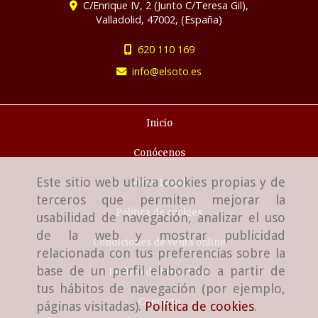
C/Enrique IV, 2 (Junto C/Teresa Gil),
Valladolid
,
47002
,
(España)
620 110 169
info
elsoto.es
Inicio
Conócenos
Este sitio web utiliza cookies propias y de
Aviso Legal
terceros que permiten mejorar la
Política de cookies
usabilidad de navegación, analizar el uso
de la web y mostrar publicidad
Condiciones de venta online
relacionada con tus preferencias sobre la
base de un perfil elaborado a partir de
Política de Privacidad
tus hábitos de navegación (por ejemplo,
Contacto
páginas visitadas).
Política de cookies
.