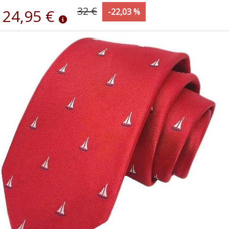
32 €
24,95 €
-22,03 %