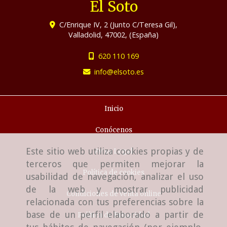
El Soto
C/Enrique IV, 2 (Junto C/Teresa Gil),
Valladolid
,
47002
,
(España)
620 110 169
info
elsoto.es
Inicio
Conócenos
Este sitio web utiliza cookies propias y de
Aviso Legal
terceros que permiten mejorar la
Política de cookies
usabilidad de navegación, analizar el uso
de la web y mostrar publicidad
Condiciones de venta online
relacionada con tus preferencias sobre la
base de un perfil elaborado a partir de
Política de Privacidad