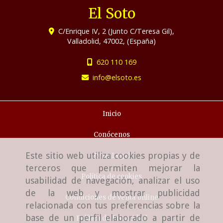
El Soto
C/Enrique IV, 2 (Junto C/Teresa Gil),
Valladolid
,
47002
,
(España)
620 110 169
info
elsoto.es
Inicio
Conócenos
Este sitio web utiliza cookies propias y de
Aviso Legal
terceros que permiten mejorar la
Política de cookies
usabilidad de navegación, analizar el uso
de la web y mostrar publicidad
Condiciones de venta online
relacionada con tus preferencias sobre la
base de un perfil elaborado a partir de
Política de Privacidad