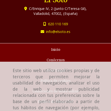
C/Enrique IV, 2 (Junto C/Teresa Gil),
Valladolid
,
47002
,
(España)
620 110 169
info
elsoto.es
Inicio
Conócenos
Este sitio web utiliza cookies propias y de
Aviso Legal
terceros que permiten mejorar la
Política de cookies
usabilidad de navegación, analizar el uso
de la web y mostrar publicidad
Condiciones de venta online
relacionada con tus preferencias sobre la
base de un perfil elaborado a partir de
Política de Privacidad
tus hábitos de navegación (por ejemplo,