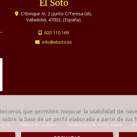
El Soto
C/Enrique IV, 2 (Junto C/Teresa Gil),
Valladolid
,
47002
,
(España)
620 110 169
info
elsoto.es
e terceros que permiten mejorar la usabilidad de nave
 sobre la base de un perfil elaborado a partir de tus
Legal
Política de cookies
Condiciones de venta online
Po