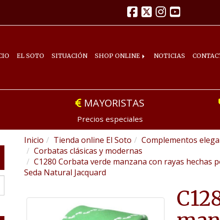
CIO
EL SOTO
SITUACIÓN
SHOP ONLINE
NOTICIAS
CONTAC
MAYORISTAS
Precios especiales
Inicio
Tienda online El Soto
Complementos elegan
Corbatas clásicas y modernas
C1280 Corbata verde manzana con rayas hechas po
Seda Natural Jacquard
C128