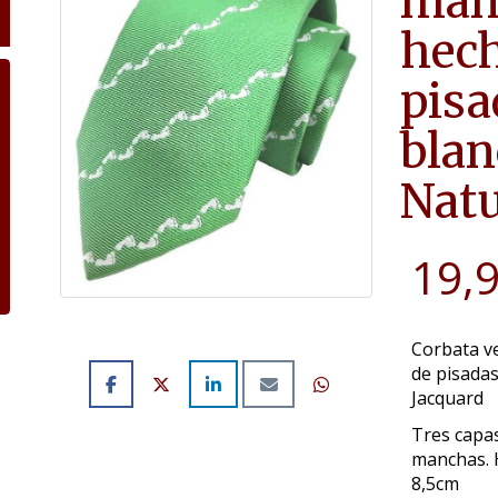
man
hech
pisa
bla
Natu
19,
Corbata v
de pisadas
Jacquard
Tres capas
manchas. 
8,5cm