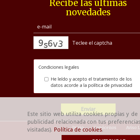
Recibe las últimas
novedades
captcha
Condiciones legales
He leído y acepto el tratamiento de los
datos acorde a la
política de privacidad
Enviar
Este sitio web utiliza cookies propias y d
publicidad relacionada con tus preferencias
Inicio
Conócenos
Aviso 
visitadas).
Política de cookies
.