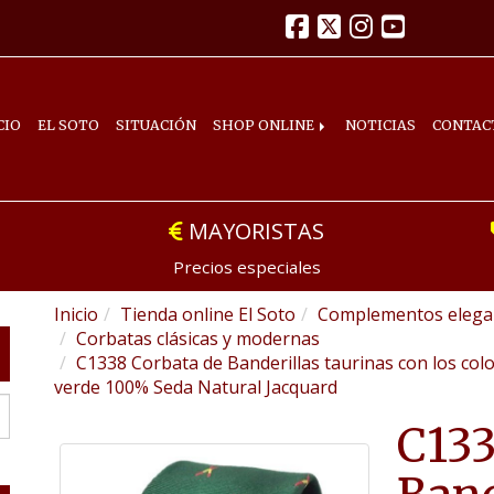
CIO
EL SOTO
SITUACIÓN
SHOP ONLINE
NOTICIAS
CONTAC
MAYORISTAS
Precios especiales
Inicio
Tienda online El Soto
Complementos elegan
Corbatas clásicas y modernas
C1338 Corbata de Banderillas taurinas con los co
verde 100% Seda Natural Jacquard
C133