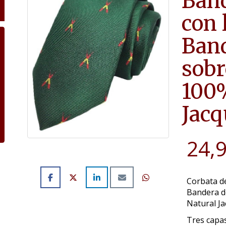
Band
con 
Band
sobr
100%
Jacq
24,
Corbata de
Bandera d
Natural J
Tres capas