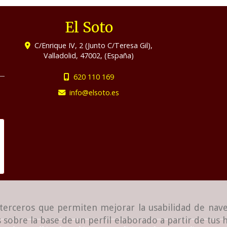
El Soto
C/Enrique IV, 2 (Junto C/Teresa Gil),
Valladolid
,
47002
,
(España)
620 110 169
info
elsoto.es
e terceros que permiten mejorar la usabilidad de nave
 sobre la base de un perfil elaborado a partir de tus