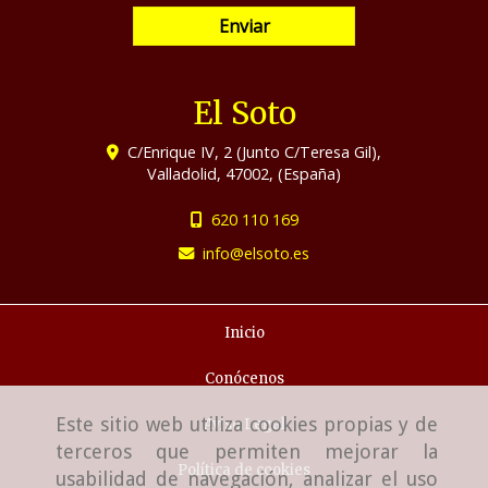
Enviar
El Soto
C/Enrique IV, 2 (Junto C/Teresa Gil),
Valladolid
,
47002
,
(España)
620 110 169
info
elsoto.es
Inicio
Conócenos
Este sitio web utiliza cookies propias y de
Aviso Legal
terceros que permiten mejorar la
Política de cookies
usabilidad de navegación, analizar el uso