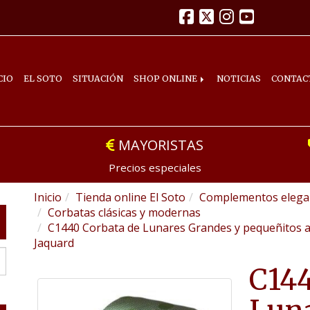
CIO
EL SOTO
SITUACIÓN
SHOP ONLINE
NOTICIAS
CONTAC
MAYORISTAS
Precios especiales
Inicio
Tienda online El Soto
Complementos elegan
Corbatas clásicas y modernas
C1440 Corbata de Lunares Grandes y pequeñitos a
Jaquard
C144