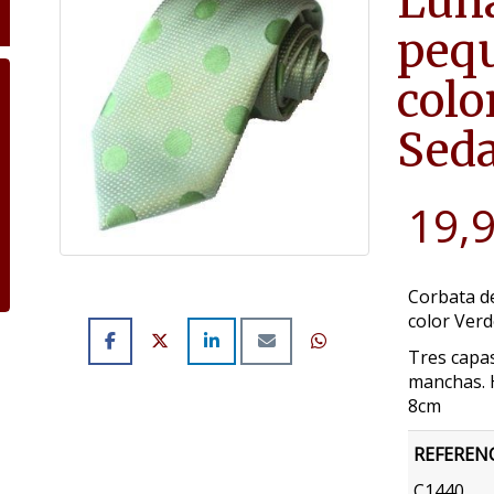
Luna
pequ
colo
Seda
19,
Corbata d
color Ver
Tres capas
manchas. 
8cm
REFEREN
C1440