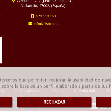
C/Enrique IV, 2 (Junto C/Teresa Gil),
Valladolid
,
47002
,
(España)
620 110 169
info
elsoto.es
e terceros que permiten mejorar la usabilidad de nave
 sobre la base de un perfil elaborado a partir de tus
Legal
Política de cookies
Condiciones de venta online
Po
RECHAZAR