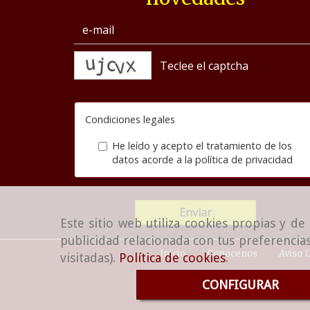
captcha
Condiciones legales
He leído y acepto el tratamiento de los
datos acorde a la
política de privacidad
Enviar
Este sitio web utiliza cookies propias y d
publicidad relacionada con tus preferencias
Inicio
Conócenos
Aviso 
visitadas).
Política de cookies
.
CONFIGURAR