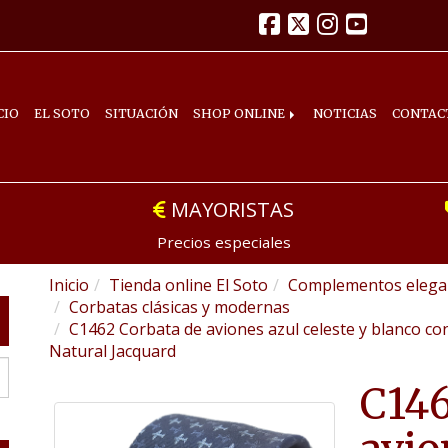
CIO
EL SOTO
SITUACIÓN
SHOP ONLINE
NOTICIAS
CONTAC
MAYORISTAS
Precios especiales
Inicio
Tienda online El Soto
Complementos elegan
Corbatas clásicas y modernas
C1462 Corbata de aviones azul celeste y blanco c
Natural Jacquard
C146