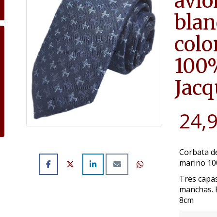
avio
blan
colo
100%
Jacq
24,
Corbata de
marino 10
Tres capas
manchas. 
8cm