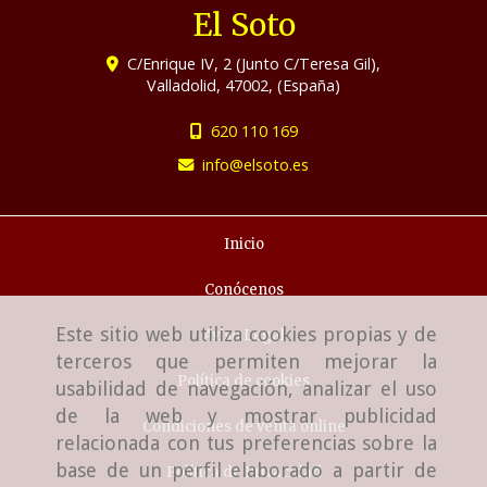
El Soto
C/Enrique IV, 2 (Junto C/Teresa Gil),
Valladolid
,
47002
,
(España)
620 110 169
info
elsoto.es
Inicio
Conócenos
Este sitio web utiliza cookies propias y de
Aviso Legal
terceros que permiten mejorar la
Política de cookies
usabilidad de navegación, analizar el uso
de la web y mostrar publicidad
Condiciones de venta online
relacionada con tus preferencias sobre la
base de un perfil elaborado a partir de
Política de Privacidad