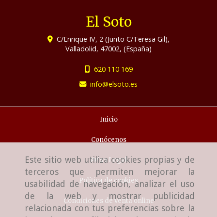
El Soto
C/Enrique IV, 2 (Junto C/Teresa Gil),
Valladolid
,
47002
,
(España)
620 110 169
info
elsoto.es
Inicio
Conócenos
Este sitio web utiliza cookies propias y de
Aviso Legal
terceros que permiten mejorar la
Política de cookies
usabilidad de navegación, analizar el uso
de la web y mostrar publicidad
Condiciones de venta online
relacionada con tus preferencias sobre la