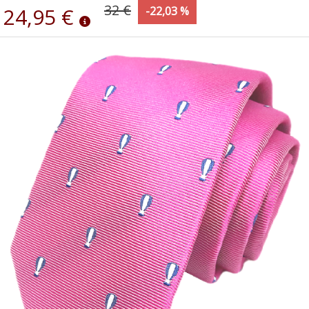
32 €
24,95 €
-22,03 %