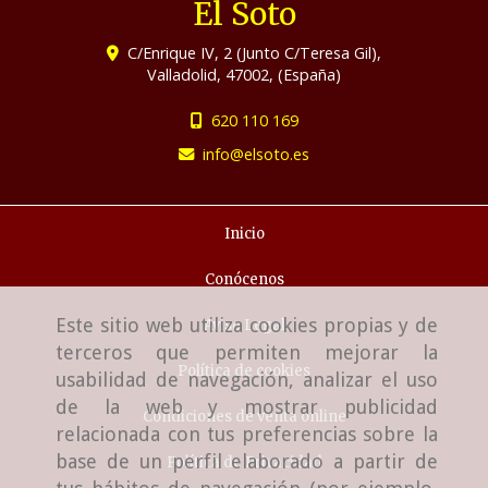
El Soto
C/Enrique IV, 2 (Junto C/Teresa Gil),
Valladolid
,
47002
,
(España)
620 110 169
info
elsoto.es
Inicio
Conócenos
Este sitio web utiliza cookies propias y de
Aviso Legal
terceros que permiten mejorar la
Política de cookies
usabilidad de navegación, analizar el uso
de la web y mostrar publicidad
Condiciones de venta online
relacionada con tus preferencias sobre la
base de un perfil elaborado a partir de
Política de Privacidad