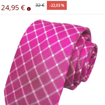
32 €
24,95 €
-22,03 %