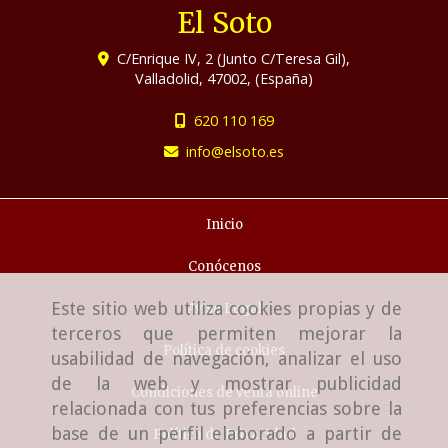
El Soto
C/Enrique IV, 2 (Junto C/Teresa Gil),
Valladolid
,
47002
,
(España)
620 110 169
info
elsoto.es
Inicio
Conócenos
Este sitio web utiliza cookies propias y de
Aviso Legal
terceros que permiten mejorar la
Política de cookies
usabilidad de navegación, analizar el uso
de la web y mostrar publicidad
Condiciones de venta online
relacionada con tus preferencias sobre la
base de un perfil elaborado a partir de
Política de Privacidad