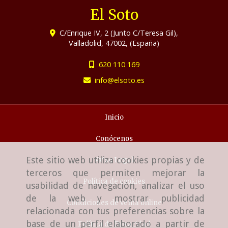
El Soto
C/Enrique IV, 2 (Junto C/Teresa Gil),
Valladolid
,
47002
,
(España)
620 110 169
info
elsoto.es
Inicio
Conócenos
Este sitio web utiliza cookies propias y de
Aviso Legal
terceros que permiten mejorar la
Política de cookies
usabilidad de navegación, analizar el uso
de la web y mostrar publicidad
Condiciones de venta online
relacionada con tus preferencias sobre la
base de un perfil elaborado a partir de
Política de Privacidad