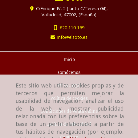
C/Enrique IV, 2 (Junto C/Teresa Gil),
Valladolid
,
47002
,
(España)
620 110 169
info
elsoto.es
Inicio
Conócenos
Este sitio web utiliza cookies propias y de
Aviso Legal
terceros que permiten mejorar la
Política de cookies
usabilidad de navegación, analizar el uso
de la web y mostrar publicidad
Condiciones de venta online
relacionada con tus preferencias sobre la
base de un perfil elaborado a partir de
Política de Privacidad
tus hábitos de navegación (por ejemplo,
Contacto