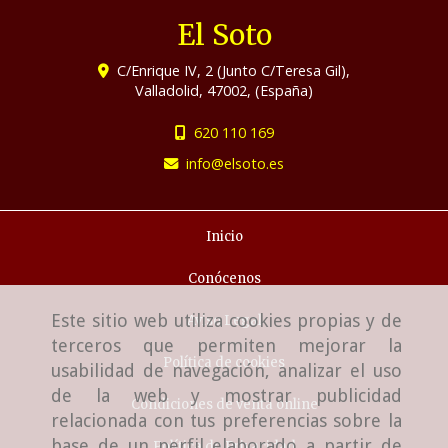
El Soto
C/Enrique IV, 2 (Junto C/Teresa Gil),
Valladolid
,
47002
,
(España)
620 110 169
info
elsoto.es
Inicio
Conócenos
Este sitio web utiliza cookies propias y de
Aviso Legal
terceros que permiten mejorar la
Política de cookies
usabilidad de navegación, analizar el uso
de la web y mostrar publicidad
Condiciones de venta online
relacionada con tus preferencias sobre la
base de un perfil elaborado a partir de
Política de Privacidad